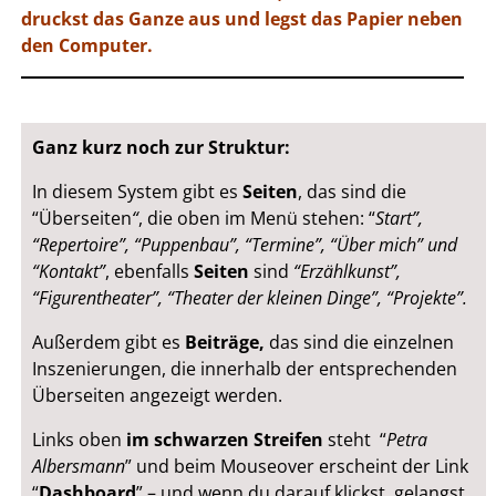
druckst das Ganze aus und legst das Papier neben
den Computer.
Ganz kurz noch zur Struktur:
In diesem System gibt es
Seiten
, das sind die
“Überseiten
“
, die oben im Menü stehen: “
Start”,
“Repertoire”, “Puppenbau”, “Termine”, “Über mich” und
“Kontakt”
, ebenfalls
Seiten
sind
“Erzählkunst”,
“Figurentheater”, “Theater der kleinen Dinge”, “Projekte”.
Außerdem gibt es
Beiträge,
das sind die einzelnen
Inszenierungen, die innerhalb der entsprechenden
Überseiten angezeigt werden.
Links oben
im schwarzen Streifen
steht “
Petra
Albersmann
” und beim Mouseover erscheint der Link
“
Dashboard
” – und wenn du darauf klickst, gelangst